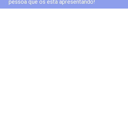
pessoa que os está apresentando!
Conheça o
Valida ID
●
Confirmação de informações cadastrais
-
Valide dados de seus clientes direto no
ponto de venda