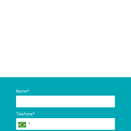
dados atualizados de
todos os seus clientes
Preencha o formulário ao lado
para conhecer todas as vantagens
do Valida ID!
Nome*
Telefone*