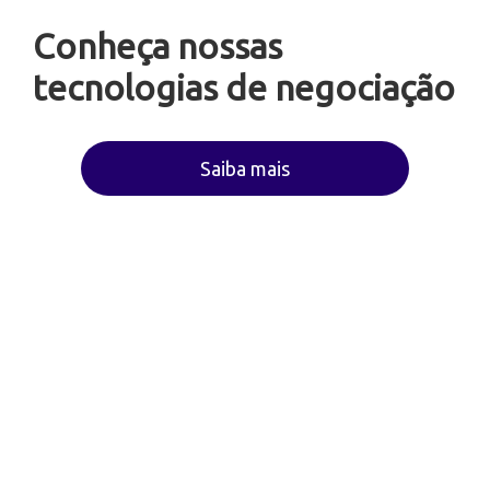
Conheça nossas
tecnologias de negociação
Saiba mais
Registro AED
Envio por
SMS e e-mail
, com entrega
em
até 48 horas
após o registro no
SCPC.