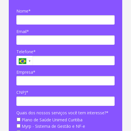
Nome*
Email*
Telefone*
Empresa*
CNPJ*
Quais dos nossos serviços você tem interesse?*
Plano de Saúde Unimed Curitiba
Myrp - Sistema de Gestão e NF-e